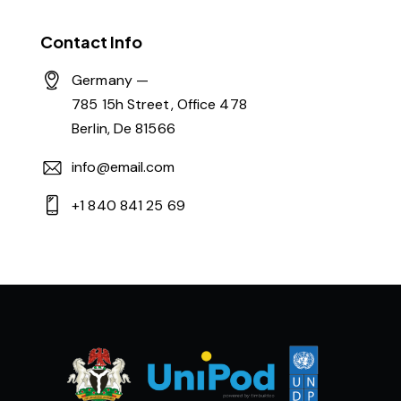
Contact Info
Germany —
785 15h Street, Office 478
Berlin, De 81566
info@email.com
+1 840 841 25 69