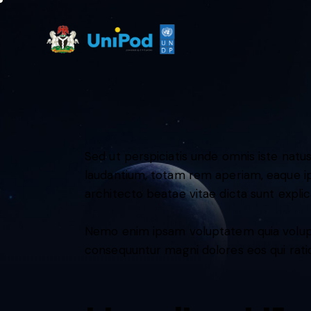
Sed ut perspiciatis unde omnis iste nat
laudantium, totam rem aperiam, eaque ips
architecto beatae vitae dicta sunt expli
Nemo enim ipsam voluptatem quia voluptas
consequuntur magni dolores eos qui rati