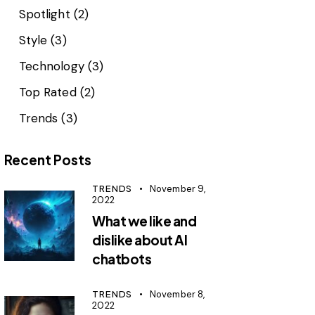
Spotlight
(2)
Style
(3)
Technology
(3)
Top Rated
(2)
Trends
(3)
Recent Posts
TRENDS
November 9,
2022
What we like and
dislike about AI
chatbots
TRENDS
November 8,
2022