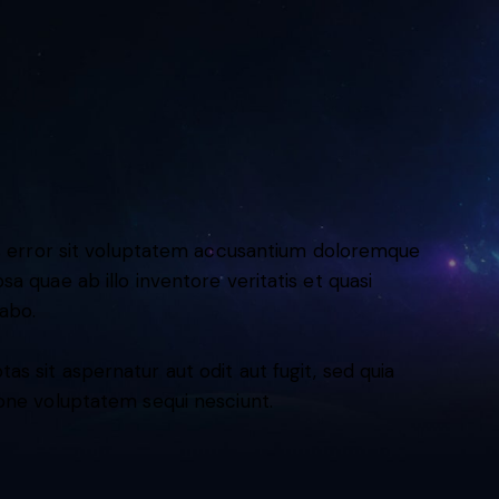
us error sit voluptatem accusantium doloremque
a quae ab illo inventore veritatis et quasi
cabo.
 sit aspernatur aut odit aut fugit, sed quia
one voluptatem sequi nesciunt.