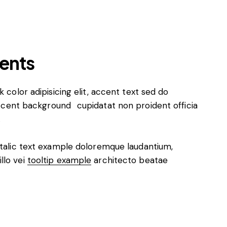
ments
nk color
adipisicing elit, accent text sed do
ccent background
cupidatat non proident officia
.
 italic text example doloremque laudantium,
llo vei
tooltip example
architecto beatae