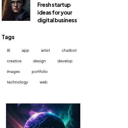
Fresh startup
ideas for your
digital business
Tags
AI
app
artist
chatbot
creative
design
develop
images
portfolio
technology
web