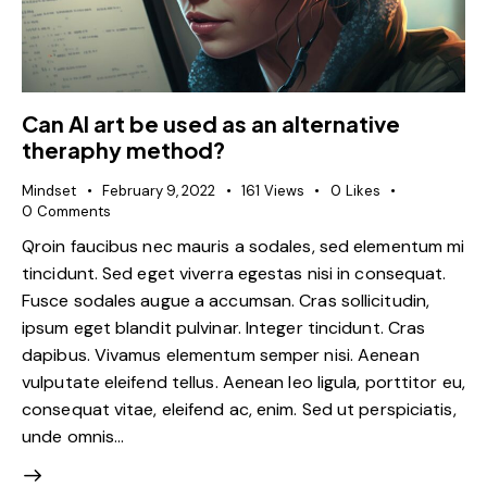
Can AI art be used as an alternative
theraphy method?
Mindset
February 9, 2022
161
Views
0
Likes
0
Comments
Qroin faucibus nec mauris a sodales, sed elementum mi
tincidunt. Sed eget viverra egestas nisi in consequat.
Fusce sodales augue a accumsan. Cras sollicitudin,
ipsum eget blandit pulvinar. Integer tincidunt. Cras
dapibus. Vivamus elementum semper nisi. Aenean
vulputate eleifend tellus. Aenean leo ligula, porttitor eu,
consequat vitae, eleifend ac, enim. Sed ut perspiciatis,
unde omnis…