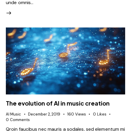
unde omnis…
The evolution of AI in music creation
AI Music
December 2, 2019
160
Views
0
Likes
0
Comments
Qroin faucibus nec mauris a sodales, sed elementum mi