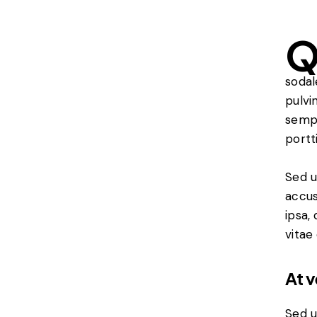
sodal
pulvi
sempe
portt
Sed u
accus
ipsa,
vitae
At 
Sed u