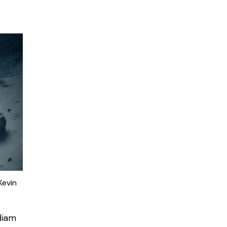
Kevin
diam