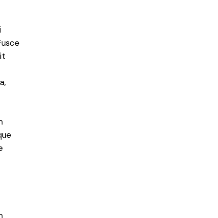
i
 Fusce
it
a,
m
que
e
m