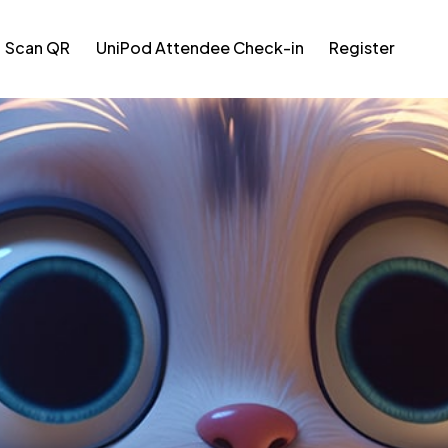
Scan QR
UniPod Attendee Check-in
Register