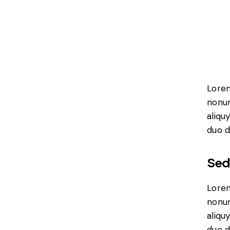
Lorem
nonum
aliqu
duo d
Sed
Lorem
nonum
aliqu
duo d