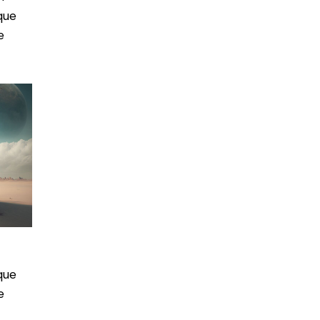
que
e
que
e