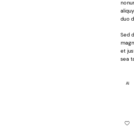
nonum
aliqu
duo d
Sed d
magna
et ju
sea t
AI