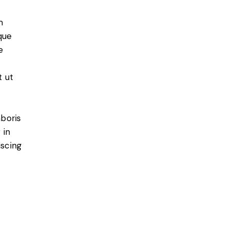
m
que
e
t ut
aboris
 in
iscing