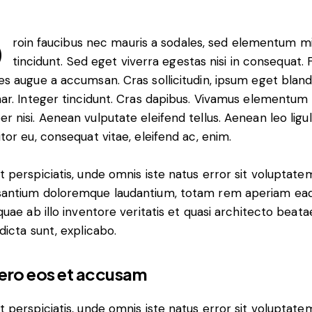
Q
roin faucibus nec mauris a sodales, sed elementum m
tincidunt. Sed eget viverra egestas nisi in consequat.
es augue a accumsan. Cras sollicitudin, ipsum eget bland
nar. Integer tincidunt. Cras dapibus. Vivamus elementum
r nisi. Aenean vulputate eleifend tellus. Aenean leo ligul
itor eu, consequat vitae, eleifend ac, enim.
t perspiciatis, unde omnis iste natus error sit voluptate
antium doloremque laudantium, totam rem aperiam ea
 quae ab illo inventore veritatis et quasi architecto beata
 dicta sunt, explicabo.
vero eos et accusam
t perspiciatis, unde omnis iste natus error sit voluptate