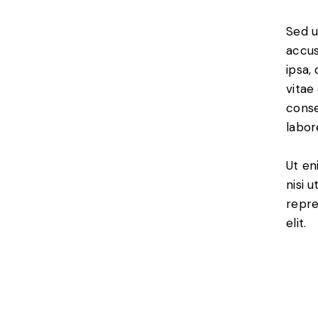
Sed u
accus
ipsa,
vitae
conse
labor
Ut en
nisi 
repre
elit.