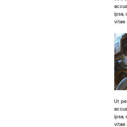
accus
ipsa,
vitae 
Ut pe
accus
ipsa,
vitae