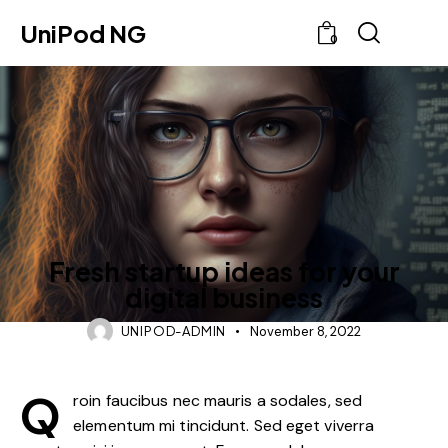
UniPod NG
0
TRENDS
Fresh startup ideas for your
digital business
UNIPOD-ADMIN
November 8, 2022
Q
roin faucibus nec mauris a sodales, sed
elementum mi tincidunt. Sed eget viverra