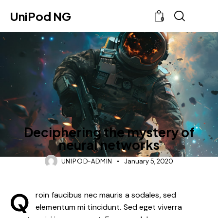
UniPod NG
0
CASES
Deciphering the mystery of
neural networks
UNIPOD-ADMIN
January 5, 2020
Q
roin faucibus nec mauris a sodales, sed
elementum mi tincidunt. Sed eget viverra