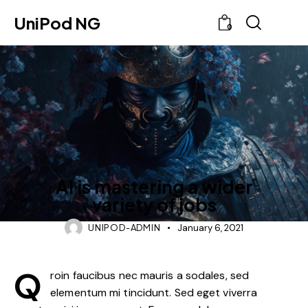
UniPod NG
0
STYLE
AI is mastering a wider
variety of jobs
UNIPOD-ADMIN
January 6, 2021
Q
roin faucibus nec mauris a sodales, sed
elementum mi tincidunt. Sed eget viverra