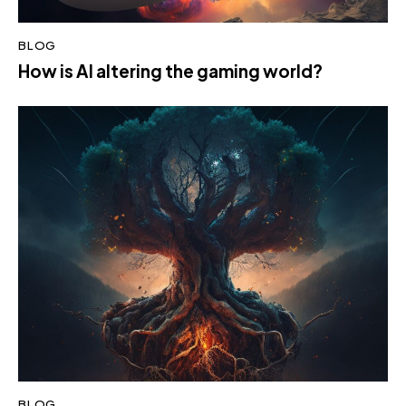
BLOG
How is AI altering the gaming world?
BLOG