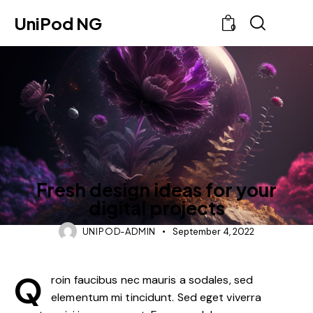
UniPod NG
0
BLOG
Fresh design ideas for your
digital projects
UNIPOD-ADMIN
September 4, 2022
Q
roin faucibus nec mauris a sodales, sed
elementum mi tincidunt. Sed eget viverra