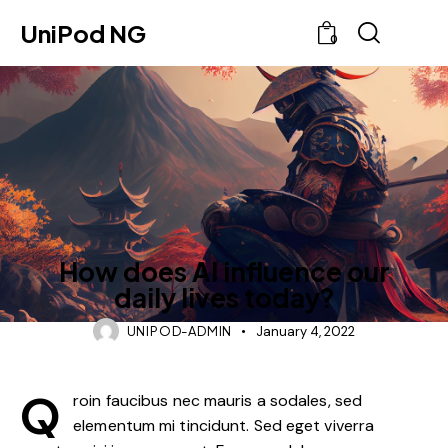
UniPod NG
0
FEATURED
How does AI influence our
daily lives today?
UNIPOD-ADMIN
January 4, 2022
Q
roin faucibus nec mauris a sodales, sed
elementum mi tincidunt. Sed eget viverra