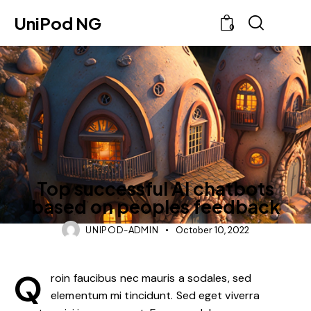
UniPod NG
0
IDEAS
Top successful AI chatbots
based on peoples feedback
UNIPOD-ADMIN
October 10, 2022
Q
roin faucibus nec mauris a sodales, sed
elementum mi tincidunt. Sed eget viverra